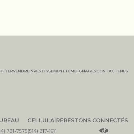
HETER
VENDRE
INVESTISSEMENT
TÉMOIGNAGES
CONTACT
EN
ES
UREAU
CELLULAIRE
RESTONS CONNECTÉS
14) 731-7575
(514) 217-1611