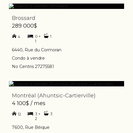
Brossard
289 000$
0 +
1
4
1
6440, Rue du Cormoran
Condo à vendre
No Centris 27275581
Montréal (Ahuntsic-Cartierville)
4 100$ / mes
3 +
3
12
2
7600, Rue Béique