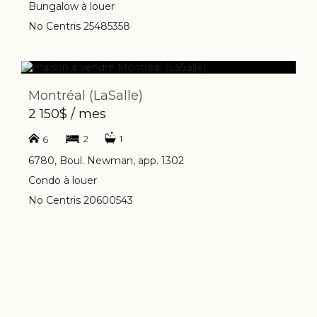
Bungalow à louer
No Centris 25485358
Montréal (LaSalle)
2 150$ / mes
2
1
6
6780, Boul. Newman, app. 1302
Condo à louer
No Centris 20600543