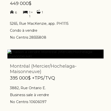
449 000$
1 +
1
6
1
5265, Rue MacKenzie, app. PH1115
Condo à vendre
No Centris 28555808
Montréal (Mercier/Hochelaga-
Maisonneuve)
395 000$ +TPS/TVQ
3882, Rue Ontario E.
Business sale à vendre
No Centris 10606097