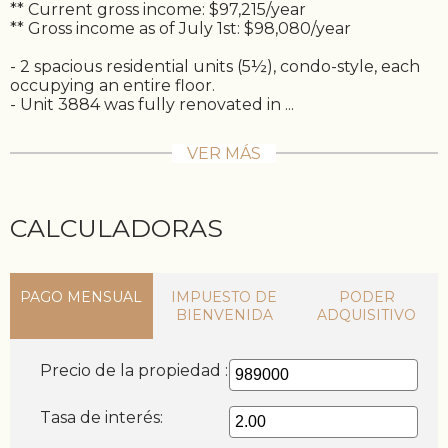
** Current gross income: $97,215/year
** Gross income as of July 1st: $98,080/year
- 2 spacious residential units (5½), condo-style, each
occupying an entire floor.
- Unit 3884 was fully renovated in ...
VER MÁS
CALCULADORAS
PAGO MENSUAL
IMPUESTO DE
PODER
BIENVENIDA
ADQUISITIVO
Precio de la propiedad :
Tasa de interés: