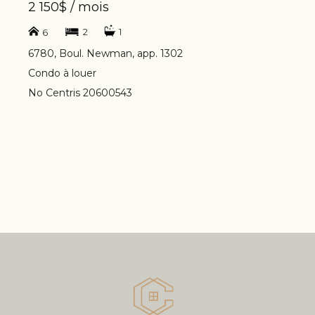
2 150$ / mois
2
1
6
6780, Boul. Newman, app. 1302
Condo à louer
No Centris 20600543