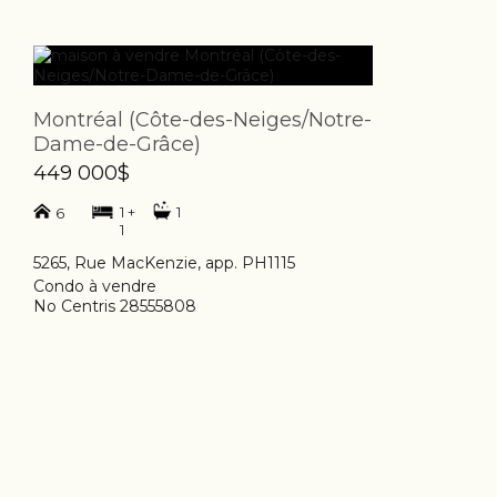
Montréal (Côte-des-Neiges/Notre-
Dame-de-Grâce)
449 000$
1 +
1
6
1
5265, Rue MacKenzie, app. PH1115
Condo à vendre
No Centris 28555808