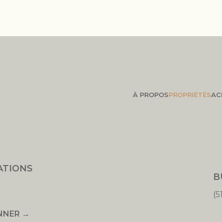
À PROPOS
PROPRIÉTÉS
AC
ATIONS
B
(5
NNER →