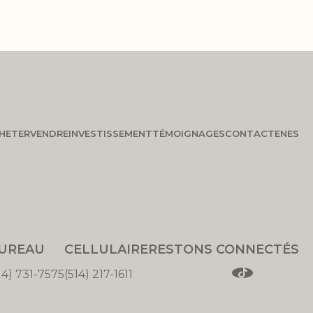
HETER
VENDRE
INVESTISSEMENT
TÉMOIGNAGES
CONTACT
EN
ES
UREAU
CELLULAIRE
RESTONS CONNECTÉS
14) 731-7575
(514) 217-1611